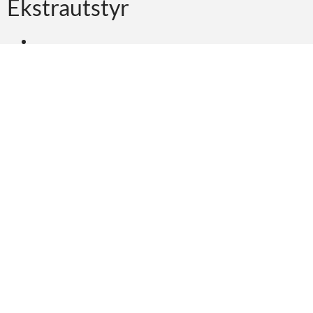
Ekstrautstyr
Ønsker du tilbud på
Askeladden P76 Weekend
?
Be om tilbud