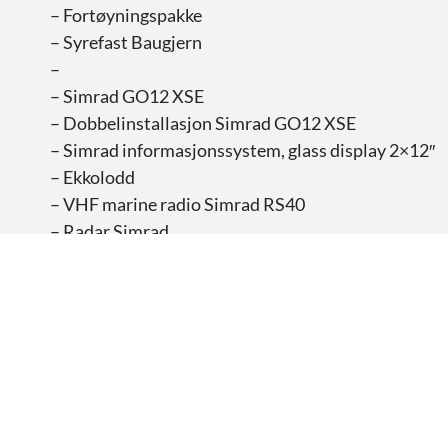
– Fortøyningspakke
– Syrefast Baugjern
–
– Simrad GO12 XSE
– Dobbelinstallasjon Simrad GO12 XSE
– Simrad informasjonssystem, glass display 2×12″
– Ekkolodd
– VHF marine radio Simrad RS40
– Radar Simrad
– Kart til kartplotter
–
– Audio Entertainment system med 4x høytalere
inkl DAB
– Audio oppgradering 1, 4x høytalere og 2 x 4
kanals forsterker
– Audio oppgradering 2, 1x Subwoofer og 5 kanals
forsterker oppgradering