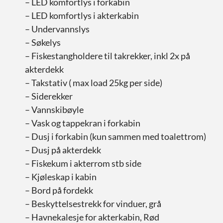
– LED komfortlys i forkabin
– LED komfortlys i akterkabin
– Undervannslys
– Søkelys
– Fiskestangholdere til takrekker, inkl 2x på
akterdekk
– Takstativ ( max load 25kg per side)
– Siderekker
– Vannskibøyle
– Vask og tappekran i forkabin
– Dusj i forkabin (kun sammen med toalettrom)
– Dusj på akterdekk
– Fiskekum i akterrom stb side
– Kjøleskap i kabin
– Bord på fordekk
– Beskyttelsestrekk for vinduer, grå
– Havnekalesje for akterkabin, Rød