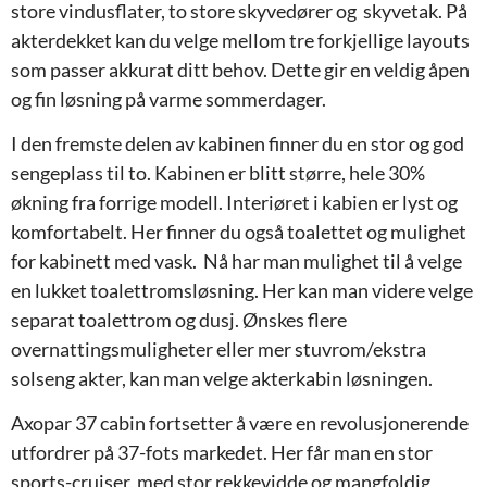
store vindusflater, to store skyvedører og skyvetak. På
akterdekket kan du velge mellom tre forkjellige layouts
som passer akkurat ditt behov. Dette gir en veldig åpen
og fin løsning på varme sommerdager.
I den fremste delen av kabinen finner du en stor og god
sengeplass til to. Kabinen er blitt større, hele 30%
økning fra forrige modell. Interiøret i kabien er lyst og
komfortabelt. Her finner du også toalettet og mulighet
for kabinett med vask. Nå har man mulighet til å velge
en lukket toalettromsløsning. Her kan man videre velge
separat toalettrom og dusj. Ønskes flere
overnattingsmuligheter eller mer stuvrom/ekstra
solseng akter, kan man velge akterkabin løsningen.
Axopar 37 cabin fortsetter å være en revolusjonerende
utfordrer på 37-fots markedet. Her får man en stor
sports-cruiser, med stor rekkevidde og mangfoldig