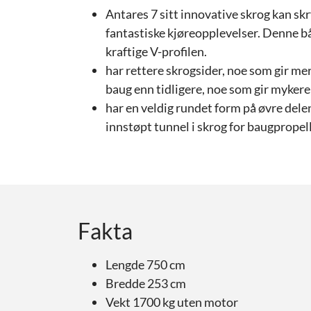
Antares 7 sitt innovative skrog kan s
fantastiske kjøreopplevelser. Denne bå
kraftige V-profilen.
har rettere skrogsider, noe som gir mer 
baug enn tidligere, noe som gir mykere 
har en veldig rundet form på øvre dele
innstøpt tunnel i skrog for baugpropell
Fakta
Lengde 750 cm
Bredde 253 cm
Vekt 1700 kg uten motor