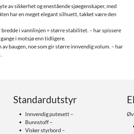
kryte av sikkerhet og enestående sjøegenskaper, med
ten har en meget elegant silhuett, takket være den
bredde i vannlinjen = større stabilitet. – har spissere
gange i motsjø enn tidligere.
n av baugen, noe som gir større innvendig volum. – har
.
Standardutstyr
E
Innvendig putesett –
Øvr
Bunnstoff –
Visker styrbord –