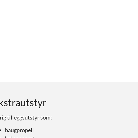
kstrautstyr
ig tilleggsutstyr som:
baugpropell