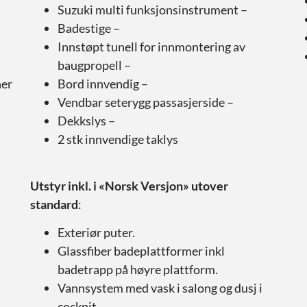
Suzuki multi funksjonsinstrument –
Badestige –
Innstøpt tunell for innmontering av
baugpropell –
ner
Bord innvendig –
Vendbar seterygg passasjerside –
Dekkslys –
2 stk innvendige taklys
Utstyr inkl. i «Norsk Versjon» utover
standard
:
Exteriør puter.
Glassfiber badeplattformer inkl
badetrapp på høyre plattform.
Vannsystem med vask i salong og dusj i
cockpit.