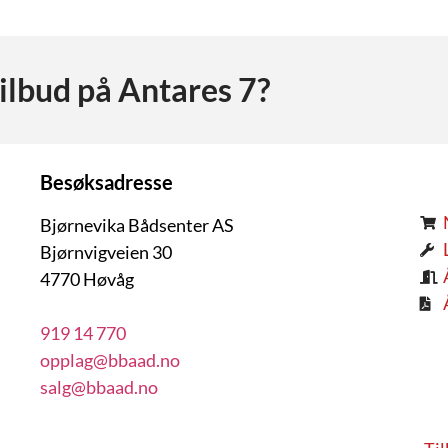
ilbud på
Antares 7
?
Besøksadresse
Bjørnevika Bådsenter AS
Bjørnvigveien 30
4770 Høvåg
919 14 770
opplag@bbaad.no
salg@bbaad.no