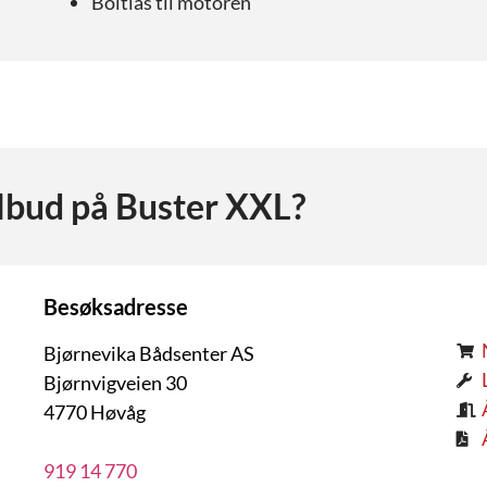
Boltlås til motoren
ilbud på
Buster XXL
?
Besøksadresse
Bjørnevika Bådsenter AS
Bjørnvigveien 30
4770 Høvåg
919 14 770