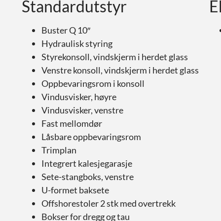
Standardutstyr
E
Buster Q 10″
Hydraulisk styring
Styrekonsoll, vindskjerm i herdet glass
Venstre konsoll, vindskjerm i herdet glass
Oppbevaringsrom i konsoll
Vindusvisker, høyre
Vindusvisker, venstre
Fast mellomdør
Låsbare oppbevaringsrom
Trimplan
Integrert kalesjegarasje
Sete-stangboks, venstre
U-formet baksete
Offshorestoler 2 stk med overtrekk
Bokser for dregg og tau