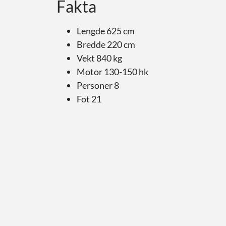
Fakta
Lengde 625 cm
Bredde 220 cm
Vekt 840 kg
Motor 130-150 hk
Personer 8
Fot 21