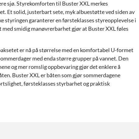
vere sjø. Styrekomforten til Buster XXL merkes
et. Et solid, justerbart sete, myk albuestøtte ved siden av
ke styringen garanterer en førsteklasses styreopplevelse i
tet med smidig manøvrerbarhet gjør at Buster XXL føles
 baksetet er nå på størrelse med en komfortabel U-formet
e sommerdager med enda større grupper på vannet. Den
mene og mer romslig oppbevaring gjør det enklere å
 båten. Buster XXL er båten som gjør sommerdagene
rtslighet, førsteklasses styrbarhet og praktisk