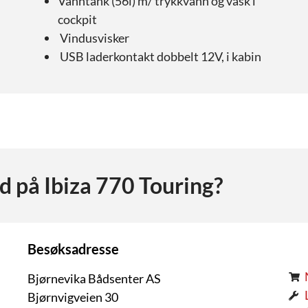
Vanntank (56l) m/ trykkvann og vask i
cockpit
Vindusvisker
USB laderkontakt dobbelt 12V, i kabin
ud på
Ibiza 770 Touring
?
Besøksadresse
Bjørnevika Bådsenter AS
Bjørnvigveien 30