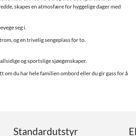
l bredde, skapes en atmosfære for hyggelige dager med
evege seg i.
rom, og en trivelig sengeplass for to.
llsidige og sportslige sjøegenskaper.
tt om du har hele familien ombord eller du gir gass for å
Standardutstyr
E