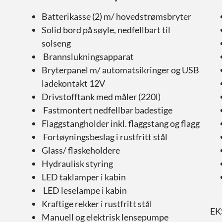
Batterikasse (2) m/ hovedstrømsbryter
Solid bord på søyle, nedfellbart til
solseng
Brannslukningsapparat
Bryterpanel m/ automatsikringer og USB
ladekontakt 12V
Drivstofftank med måler (220l)
Fastmontert nedfellbar badestige
Flaggstangholder inkl. flaggstang og flagg
Fortøyningsbeslag i rustfritt stål
Glass/ flaskeholdere
Hydraulisk styring
LED taklamper i kabin
LED leselampe i kabin
Kraftige rekker i rustfritt stål
EK
Manuell og elektrisk lensepumpe