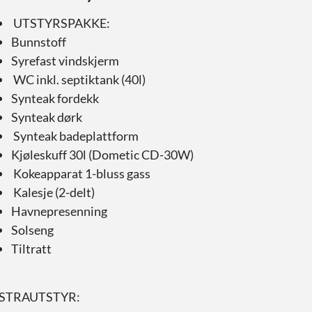
UTSTYRSPAKKE:
Bunnstoff
Syrefast vindskjerm
WC inkl. septiktank (40l)
Synteak fordekk
Synteak dørk
Synteak badeplattform
Kjøleskuff 30l (Dometic CD-30W)
Kokeapparat 1-bluss gass
Kalesje (2-delt)
Havnepresenning
Solseng
Tiltratt
STRAUTSTYR: