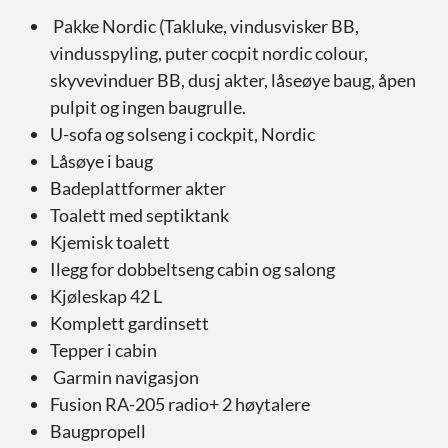
Pakke Nordic (Takluke, vindusvisker BB,
vindusspyling, puter cocpit nordic colour,
skyvevinduer BB, dusj akter, låseøye baug, åpen
pulpit og ingen baugrulle.
U-sofa og solseng i cockpit, Nordic
Låsøye i baug
Badeplattformer akter
Toalett med septiktank
Kjemisk toalett
Ilegg for dobbeltseng cabin og salong
Kjøleskap 42 L
Komplett gardinsett
Tepper i cabin
Garmin navigasjon
Fusion RA-205 radio+ 2 høytalere
Baugpropell