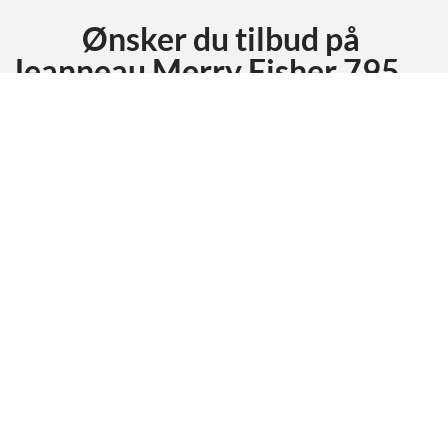
Ønsker du tilbud på
Jeanneau Merry Fisher 795
Cruiser
?
Be om tilbud