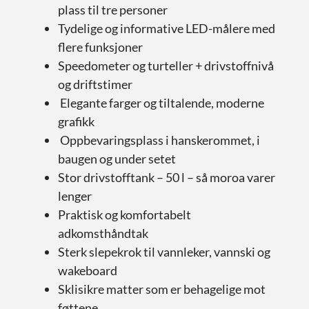
plass til tre personer
Tydelige og informative LED-målere med
flere funksjoner
Speedometer og turteller + drivstoffnivå
og driftstimer
Elegante farger og tiltalende, moderne
grafikk
Oppbevaringsplass i hanskerommet, i
baugen og under setet
Stor drivstofftank – 50 l – så moroa varer
lenger
Praktisk og komfortabelt
adkomsthåndtak
Sterk slepekrok til vannleker, vannski og
wakeboard
Sklisikre matter som er behagelige mot
føttene