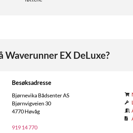
på
Waverunner EX DeLuxe
?
Besøksadresse
Bjørnevika Bådsenter AS
Bjørnvigveien 30
4770 Høvåg
919 14 770