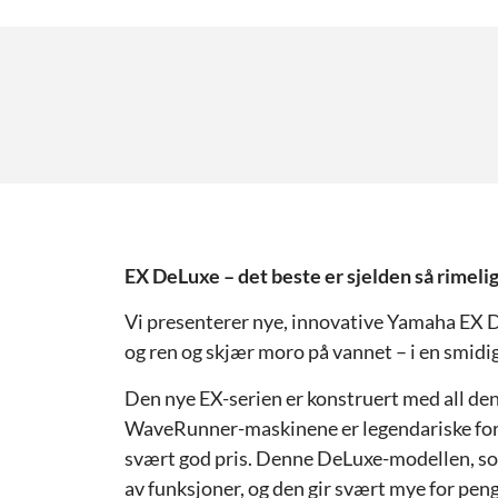
EX DeLuxe – det beste er sjelden så rimeli
Vi presenterer nye, innovative Yamaha EX 
og ren og skjær moro på vannet – i en smidig
Den nye EX-serien er konstruert med all de
WaveRunner-maskinene er legendariske for,
svært god pris. Denne DeLuxe-modellen, som 
av funksjoner, og den gir svært mye for pen