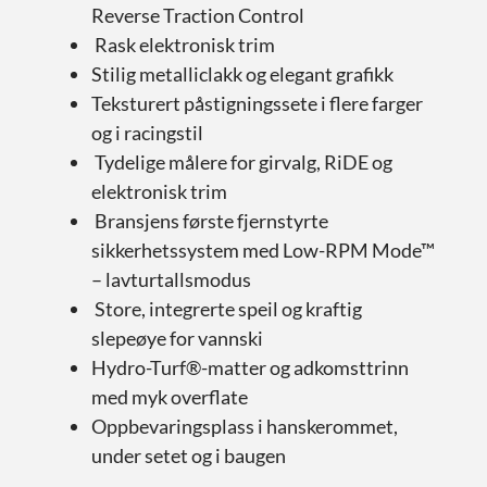
Reverse Traction Control
Rask elektronisk trim
Stilig metalliclakk og elegant grafikk
Teksturert påstigningssete i flere farger
og i racingstil
Tydelige målere for girvalg, RiDE og
elektronisk trim
Bransjens første fjernstyrte
sikkerhetssystem med Low-RPM Mode™
– lavturtallsmodus
Store, integrerte speil og kraftig
slepeøye for vannski
Hydro-Turf®-matter og adkomsttrinn
med myk overflate
Oppbevaringsplass i hanskerommet,
under setet og i baugen