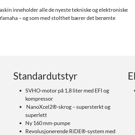
maskin inneholder alle de nyeste tekniske og elektroniske
r Yamaha – og som med stolthet bærer det berømte
Standardutstyr
E
SVHO-motor på 1,8 liter med EFI og
kompressor
NanoXcel2®-skrog – supersterkt og
superlett
Ny 160 mm-pumpe
Revolusjonerende RiDE®-system med