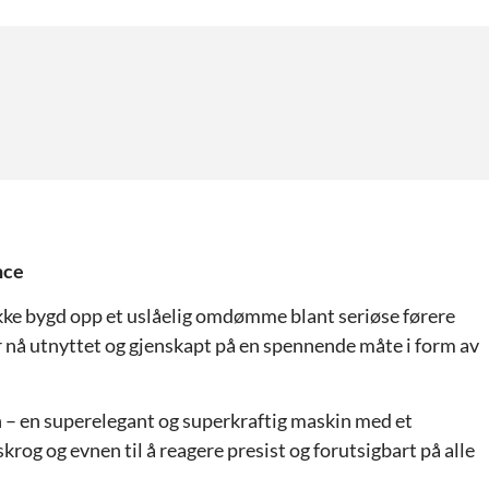
nce
e bygd opp et uslåelig omdømme blant seriøse førere
r nå utnyttet og gjenskapt på en spennende måte i form av
n – en superelegant og superkraftig maskin med et
krog og evnen til å reagere presist og forutsigbart på alle