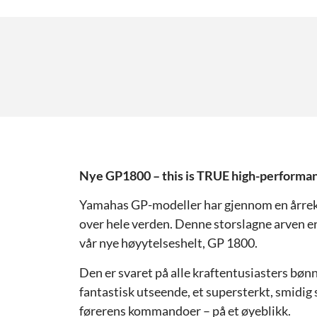
Nye GP1800 – this is TRUE high-performa
Yamahas GP-modeller har gjennom en årrekk
over hele verden. Denne storslagne arven e
vår nye høyytelseshelt, GP 1800.
Den er svaret på alle kraftentusiasters bøn
fantastisk utseende, et supersterkt, smidig s
førerens kommandoer – på et øyeblikk.