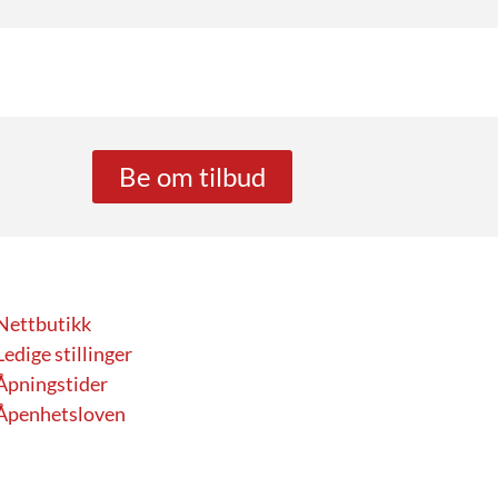
Be om tilbud
Nettbutikk
Ledige stillinger
Åpningstider
Åpenhetsloven