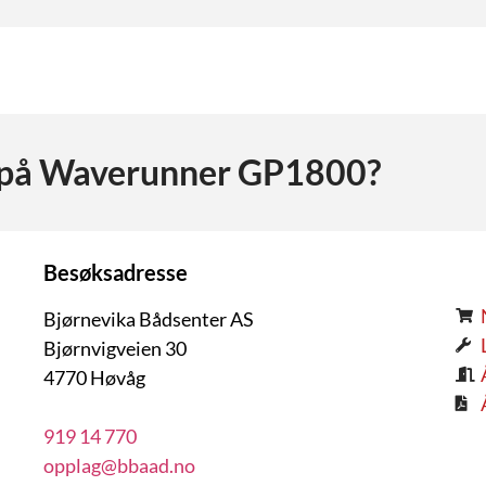
 på
Waverunner GP1800
?
Besøksadresse
Bjørnevika Bådsenter AS
Bjørnvigveien 30
4770 Høvåg
919 14 770
opplag@bbaad.no