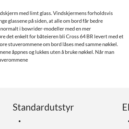
ndskjerm med limt glass. Vindskjermens forholdsvis
ge glassene på siden, at alle om bord får bedre
r normalt i bowrider-modeller med en mer
øre det enkelt for båteieren bli Cross 64 BR levert med et
m store stuverommene om bord låses med samme nøkkel.
mene åppnes og lukkes uten å bruke nøkkel. Når man
 stuverommene
Standardutstyr
E