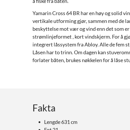
å fiske fra båten.
Yamarin Cross 64 BR har en høy og solid vi
vertikale utforming gjør, sammen med de lan
beskyttelse mot vær og vind enn det som e
strømlinjeformet , kort vindskjerm. For å gj
integrert låssystem fra Abloy. Alle de fe
Låsen har to trinn. Om dagen kan stuverom
forlater båten, brukes nøkkelen for å låse
Fakta
Lengde 631 cm
Fot 21