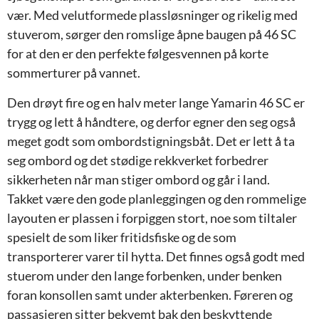
vær. Med velutformede plassløsninger og rikelig med
stuverom, sørger den romslige åpne baugen på 46 SC
for at den er den perfekte følgesvennen på korte
sommerturer på vannet.
Den drøyt fire og en halv meter lange Yamarin 46 SC er
trygg og lett å håndtere, og derfor egner den seg også
meget godt som ombordstigningsbåt. Det er lett å ta
seg ombord og det stødige rekkverket forbedrer
sikkerheten når man stiger ombord og går i land.
Takket være den gode planleggingen og den rommelige
layouten er plassen i forpiggen stort, noe som tiltaler
spesielt de som liker fritidsfiske og de som
transporterer varer til hytta. Det finnes også godt med
stuerom under den lange forbenken, under benken
foran konsollen samt under akterbenken. Føreren og
passasjeren sitter bekvemt bak den beskyttende