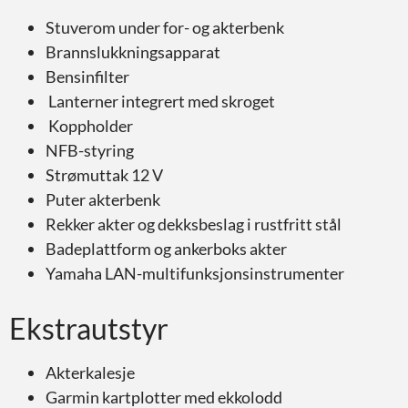
Stuverom under for- og akterbenk
Brannslukkningsapparat
Bensinfilter
Lanterner integrert med skroget
Koppholder
NFB-styring
Strømuttak 12 V
Puter akterbenk
Rekker akter og dekksbeslag i rustfritt stål
Badeplattform og ankerboks akter
Yamaha LAN-multifunksjonsinstrumenter
Ekstrautstyr
Akterkalesje
Garmin kartplotter med ekkolodd