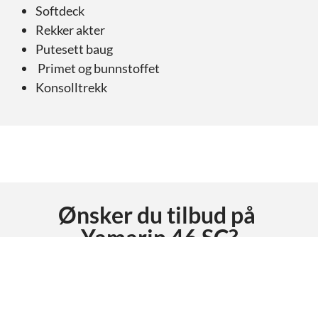
Softdeck
Rekker akter
Putesett baug
Primet og bunnstoffet
Konsolltrekk
Ønsker du tilbud på
Yamarin 46 SC
?
Be om tilbud