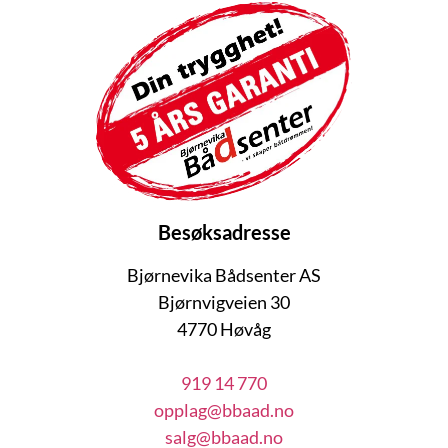
Besøksadresse
Bjørnevika Bådsenter AS
Bjørnvigveien 30
4770 Høvåg
919 14 770
opplag@bbaad.no
salg@bbaad.no