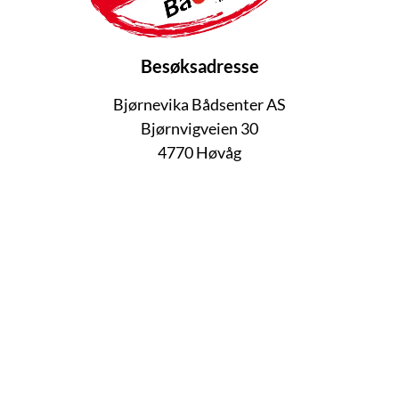
Besøksadresse
Bjørnevika Bådsenter AS
Bjørnvigveien 30
4770 Høvåg
919 14 770
opplag@bbaad.no
salg@bbaad.no
Nettbutikk
Ledige stillinger
Åpningstider
Åpenhetsloven